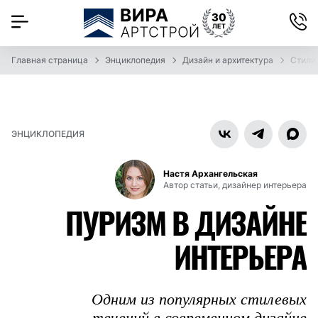
Главная страница
Энциклопедия
Дизайн и архитектура
Стили
ЭНЦИКЛОПЕДИЯ
Настя Архангельская
Автор статьи, дизайнер интерьера
ПУРИЗМ В ДИЗАЙНЕ
ИНТЕРЬЕРА
Одним из популярных стилевых
течений в современном дизайне