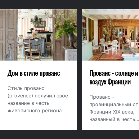
Дом в стиле прованс
Прованс - солнце и
воздух Франции
Стиль прованс
(provence) получил свое
Прованс –
название в честь
провинциальный ст
живописного региона на
Франции XIX века,
юге Франции. Близость
названный в честь
Средиземного моря,
одной из юго-вост
яркое солнце, сельский
провинций. Природ