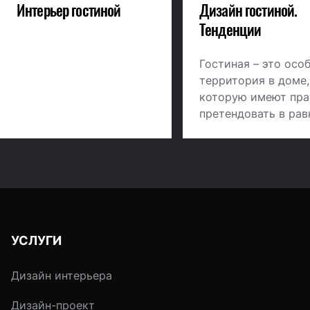
Интерьер гостиной
Дизайн гостиной.
Тенденции
Гостиная – это осо
территория в доме,
которую имеют пра
претендовать в рав
степени все поколе
вопрос лишь в
расписании домаш
мероприятий. Каки
тренды будут в мод
дизайне гостиной в
наступающем году.
УСЛУГИ
Дизайн интерьера
Дизайн-проект