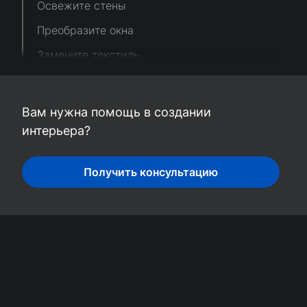
Освежите стены
Преобразите окна
Замените текстиль
Обейте изголовье кровати
Добавьте яркие акценты
Вам нужна помощь в создании
Приручите свет
интерьера?
Зеркала
Получить консультацию
Экспериментируйте с декором
Живые растения
Добавьте арт
Необычные предметы на стенах