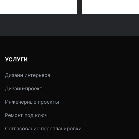
недосказанность - 
возвращаются в
интерьерную моду.
Всемирно известны
дизайнеры всё чащ
обращают свой взо
восток, к истокам
японской культуры.
УСЛУГИ
Дизайн интерьера
Дизайн-проект
Инженерные проекты
Ремонт под ключ
Согласование перепланировки