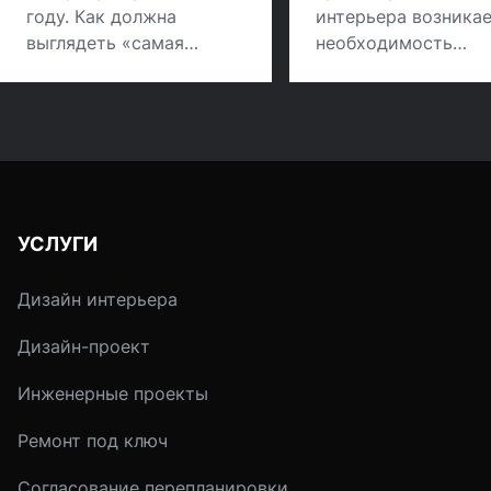
году. Как должна
интерьера возника
выглядеть «самая
необходимость
вкусная» комната.
определенными
средствами расши
пространство
небольшой кухни. 
всегда есть
возможность сдела
это за счет
УСЛУГИ
перепланировки.
Некоторые приемы
Дизайн интерьера
того, как можно сд
небольшое по площ
Дизайн-проект
помещение более
просторным, созда
Инженерные проекты
иллюзию пространс
Ремонт под ключ
Согласование перепланировки