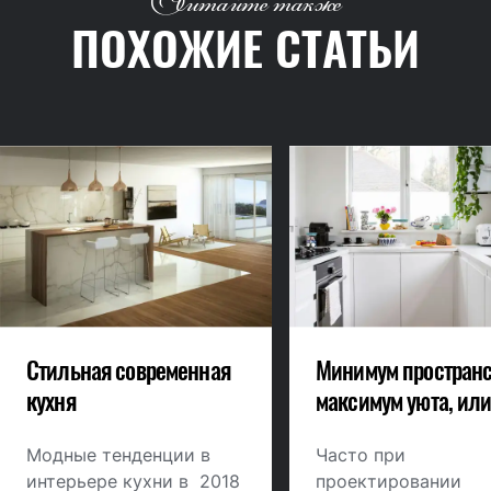
Читайте также
ПОХОЖИЕ СТАТЬИ
Стильная современная
Минимум пространс
кухня
максимум уюта, ил
эргономичный диз
Модные тенденции в
небольшой кухни
Часто при
интерьере кухни в 2018
проектировании