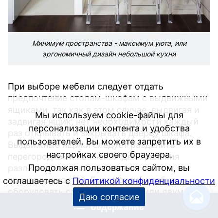
Минимум пространства - максимум уюта, или
эргономичный дизайн небольшой кухни
При выборе мебели следует отдать
предпочтение столам-шкафам с выдвижными
ящиками, так как в этом случае, выдвигая и
Мы используем cookie-файлы для
задвигая ящик, нет необходимости каждый
персонализации контента и удобства
раз открывать и закрывать дверцу шкафа.
пользователей. Вы можете запретить их в
Выдвижные ящики следует разделить
настройках своего браузера.
перегородками на ячейки для хранения
Продолжая пользоваться сайтом, вы
различных мелких кухонных
принадлежностей. Будет очень удобно
соглашаетесь с
Политикой конфиденциальности
оборудовать стол-шкаф одной или двумя
Даю согласие
Содержание
выдвижными досками из древесины твердых
пород, чтобы было удобно резать продукты и