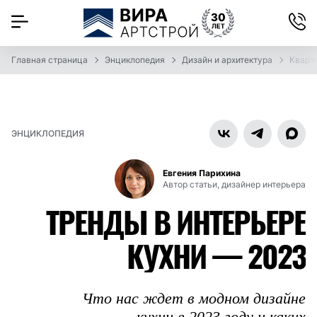
Главная страница
Энциклопедия
Дизайн и архитектура
Кварт
ЭНЦИКЛОПЕДИЯ
Евгения Парихина
Автор статьи, дизайнер интерьера
ТРЕНДЫ В ИНТЕРЬЕРЕ
КУХНИ — 2023
Что нас ждет в модном дизайне
кухни в 2023 году и каких