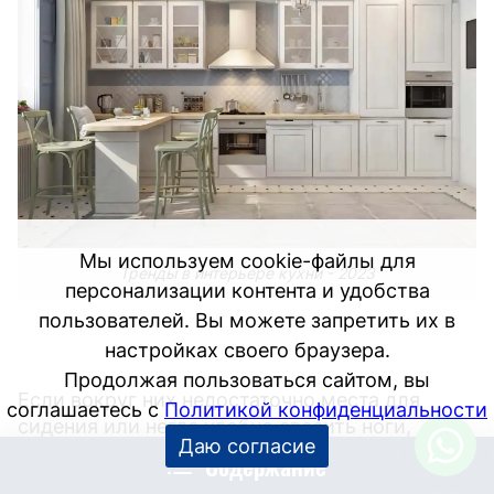
Мы используем cookie-файлы для
Тренды в интерьере кухни - 2023
персонализации контента и удобства
пользователей. Вы можете запретить их в
настройках своего браузера.
Продолжая пользоваться сайтом, вы
Если вокруг них недостаточно места для
соглашаетесь с
Политикой конфиденциальности
сидения или негде удобно свесить ноги,
Даю согласие
возможно, вам придется пересмотреть свой
Содержание
дизайн.