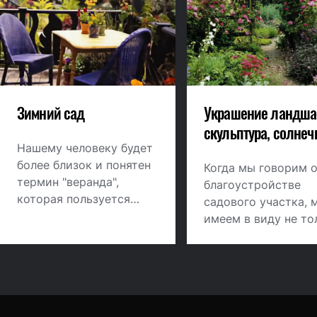
Зимний сад
Украшение ландша
скульптура, солне
Нашему человеку будет
часы и прочее
более близок и понятен
Когда мы говорим 
термин "веранда",
благоустройстве
которая пользуется
садового участка, 
традиционной
имеем в виду не то
популярностью, начиная
его озеленение и
с XIX века. По
наполнение
функциональному
функциональными
назначению ее вполне
предметами. Сад
можно считать русской
нуждается в