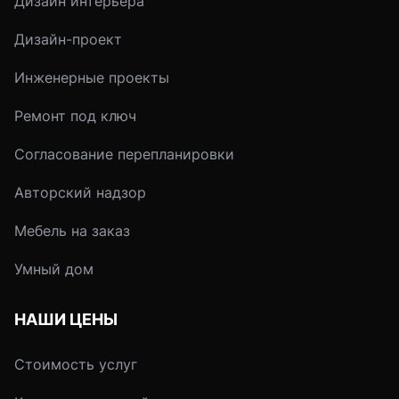
Дизайн интерьера
классическом зимнем
Созданный художн
саду стены (а иногда и
предмет может ста
Дизайн-проект
потолок) целиком или
последним штрихом
преимущественно
ландшафтном дизай
Инженерные проекты
стеклянные.
передающем ваше
настроение, ваш са
Ремонт под ключ
станет уютным уго
Согласование перепланировки
в котором захочет
проводить как мож
Авторский надзор
больше времени.
Мебель на заказ
Умный дом
НАШИ ЦЕНЫ
Стоимость услуг