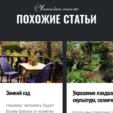
Читайте также
ПОХОЖИЕ СТАТЬИ
Зимний сад
Украшение ландша
скульптура, солне
Нашему человеку будет
часы и прочее
более близок и понятен
Когда мы говорим 