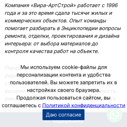
Компания «Вира-АртСтрой» работает с 1996
года и за это время сдала тысячи жилых и
коммерческих объектов. Опыт команды
помогает разбирать в Энциклопедии вопросы
ремонта, отделки, проектирования и дизайна
интерьера: от выбора материалов до
контроля качества работ на объекте.
Мы используем cookie-файлы для
Перед публикацией материалы проходят
персонализации контента и удобства
редакционную проверку профильных
пользователей. Вы можете запретить их в
специалистов. Архитекторы-дизайнеры с
настройках своего браузера.
высшим образованием оценивают точность
Продолжая пользоваться сайтом, вы
рекомендаций. Это помогает поддерживать
соглашаетесь с
Политикой конфиденциальности
качество статей и давать читателям
проверенную информацию, основанную на
Даю согласие
Содержание
практике.