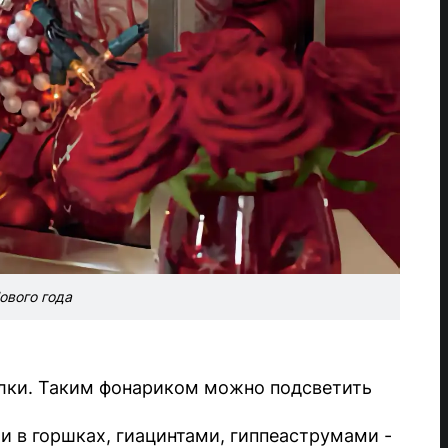
ового года
елки. Таким фонариком можно подсветить
 в горшках, гиацинтами, гиппеаструмами -