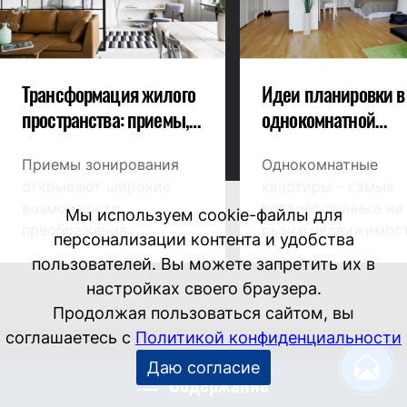
Трансформация жилого
Идеи планировки в
пространства: приемы,
однокомнатной
правила и ошибки
квартире
зонирования
Приемы зонирования
Однокомнатные
открывают широкие
квартиры – самые
возможности
востребованные на
Мы используем cookie-файлы для
преображения
рынке недвижимост
персонализации контента и удобства
интерьера. Грамотное
Превратить
пользователей. Вы можете запретить их в
разделение поможет
немногочисленные
настройках своего браузера.
сделать даже студию
квадратные метры 
Продолжая пользоваться сайтом, вы
или однокомнатную
уютное полноценно
соглашаетесь с
Политикой конфиденциальности
квартиру более
жилье,
функциональной и
удовлетворяющее
Даю согласие
Содержание
красивой. Приложив
потребностям всех
УСЛУГИ
фантазию, вы сможете
членов семьи, мечт