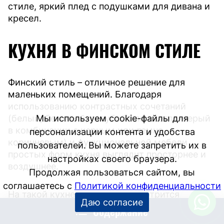
стиле, яркий плед с подушками для дивана и
кресел.
КУХНЯ В ФИНСКОМ СТИЛЕ
Финский стиль – отличное решение для
маленьких помещений. Благодаря
использованию контрастных сочетаний
Мы используем cookie-файлы для
(белый, бежевый, голубой или светло-серый
в комбинации с черным или темно-
персонализации контента и удобства
коричневым) и функциональной мебели
пользователей. Вы можете запретить их в
простых форм кухня выглядит просторнее и
настройках своего браузера.
воздушнее.
Продолжая пользоваться сайтом, вы
соглашаетесь с
Политикой конфиденциальности
На такой кухне гармонично смотрится
Даю согласие
деревянная мебель с металлическими или
Содержание
стеклянными элементами. Кухонный фартук,