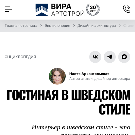
Главная страница
Энциклопедия
Дизайн и архитектура
Стили
ЭНЦИКЛОПЕДИЯ
Настя Архангельская
Автор статьи, дизайнер интерьера
ГОСТИНАЯ В ШВЕДСКОМ
СТИЛЕ
Интерьер в шведском стиле - это
простота, минимализм,