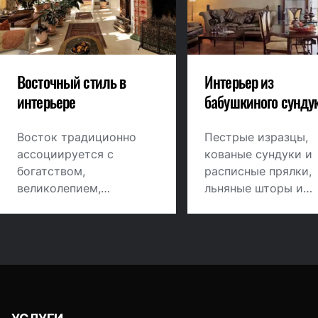
Восточный стиль в
Интерьер из
интерьере
бабушкиного сунду
Восток традиционно
Пестрые изразцы,
ассоциируется с
кованые сундуки и
богатством,
расписные прялки,
великолепием,
льняные шторы и
роскошью,
вологодские круже
изысканностью,
гжель и хохлома… 
волшебством арабских
самые яркие прим
сказок. Восточному
русского стиля,
стилю изначально
который сегодня
присущи теплота и
нередко
обаяние домашнего
воспринимается ка