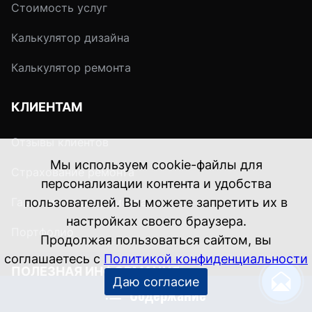
Стоимость услуг
гармоничным и
многообразным –
Калькулятор дизайна
достаточно прояви
смекалку.
Калькулятор ремонта
КЛИЕНТАМ
Отзывы клиентов
Страхование ремонта
Гарантия после ремонта
Портфолио
ПОЛЕЗНАЯ ИНФОРМАЦИЯ
Содержание
Блог о дизайне и ремонте