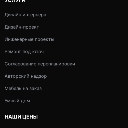
УСЛУГИ
очага, декоративность.
синоним эклектики
китча. Столь
Дизайн интерьера
бесславную репута
исконно националь
Дизайн-проект
стилю украшения
интерьера, скорее
Инженерные проекты
всего, создали
многочисленные
Ремонт под ключ
ярмарки сувениров
Согласование перепланировки
иностранцев, где
понятие «русскост
Авторский надзор
ограничивается
аляповатыми
Мебель на заказ
матрешками и
лубочными картинк
Умный дом
В действительност
интерьер в русско
НАШИ ЦЕНЫ
стиле может быть
чрезвычайно