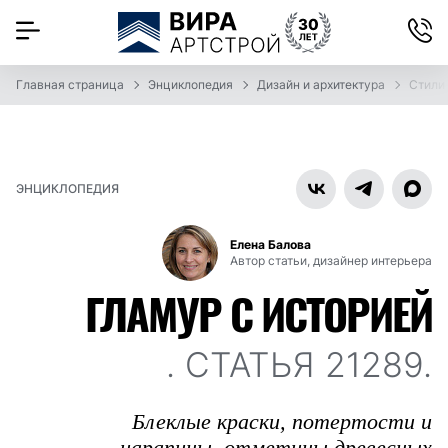
Главная страница
Энциклопедия
Дизайн и архитектура
Стили
ЭНЦИКЛОПЕДИЯ
Елена Балова
Автор статьи, дизайнер интерьера
ГЛАМУР С ИСТОРИЕЙ
. СТАТЬЯ 21289.
Блеклые краски, потертости и
царапины, отметины древесных