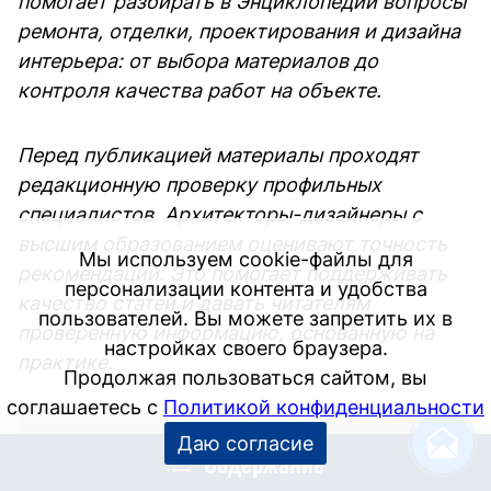
помогает разбирать в Энциклопедии вопросы
ремонта, отделки, проектирования и дизайна
интерьера: от выбора материалов до
контроля качества работ на объекте.
Перед публикацией материалы проходят
редакционную проверку профильных
специалистов. Архитекторы-дизайнеры с
высшим образованием оценивают точность
Мы используем cookie-файлы для
рекомендаций. Это помогает поддерживать
персонализации контента и удобства
качество статей и давать читателям
пользователей. Вы можете запретить их в
проверенную информацию, основанную на
настройках своего браузера.
практике.
Продолжая пользоваться сайтом, вы
соглашаетесь с
Политикой конфиденциальности
Даю согласие
Содержание
ДИЗАЙН ИНТЕРЬЕРА