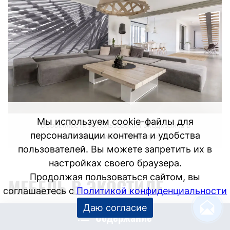
Мы используем cookie-файлы для
Особенности использования экодизайна в
персонализации контента и удобства
современном интерьере
пользователей. Вы можете запретить их в
настройках своего браузера.
Продолжая пользоваться сайтом, вы
МЕБЕЛЬ В ЭКОСТИЛЕ
соглашаетесь с
Политикой конфиденциальности
Даю согласие
Содержание
Главное правило − минимализм и