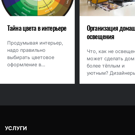
Тайна цвета в интерьере
Организация домаш
освещения
Продумывая интерьер,
надо правильно
Что, как не освеще
выбирать цветовое
может сделать дом
оформление в
более тёплым и
зависимости от
уютным? Дизайнер
размера, функций
интерьера уделяют
помещения, пропорций
светодизайну одну 
стен, потолка, личных
ключевых ролей и
предпочтений. Цвет в
продумывают его н
интерьере служит не
ранних стадиях
только для создания
разработки дизайн-
нужного настроения, но
проекта интерьера.
УСЛУГИ
и позволяет решить
светового сценария