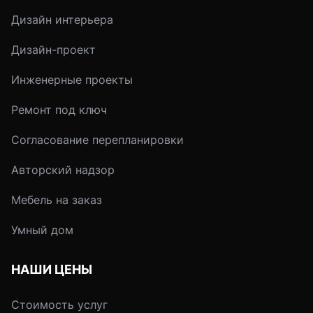
много практических
интерьере очень ва
Дизайн интерьера
задач. Зная основные
Благодаря правиль
принципы работы цвета,
спланированному
Дизайн-проект
можно сделать
освещению кварти
пространство
делится на
Инженерные проекты
максимально
функциональные зо
комфортным.
на располагающие
Ремонт под ключ
атмосферы, а инте
Согласование перепланировки
получает
завершенность.
Авторский надзор
Мебель на заказ
Умный дом
НАШИ ЦЕНЫ
Стоимость услуг