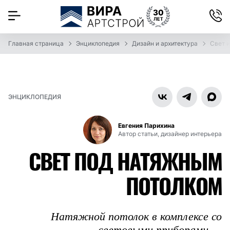
Главная страница
Энциклопедия
Дизайн и архитектура
Свет и
ЭНЦИКЛОПЕДИЯ
Евгения Парихина
Автор статьи, дизайнер интерьера
СВЕТ ПОД НАТЯЖНЫМ
ПОТОЛКОМ
Натяжной потолок в комплексе со
световыми приборами —