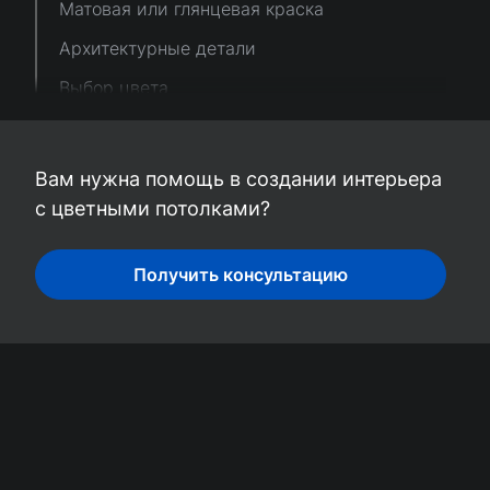
Матовая или глянцевая краска
Архитектурные детали
Выбор цвета
Светильники изменят цвет
Дизайнерские решения с цветным
Вам нужна помощь в создании интерьера
потолком от наших дизайнеров
с цветными потолками?
Получить консультацию