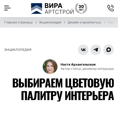
Главная страница
Энциклопедия
Дизайн и архитектура
Свет и
ЭНЦИКЛОПЕДИЯ
Настя Архангельская
Автор статьи, дизайнер интерьера
ВЫБИРАЕМ ЦВЕТОВУЮ
ПАЛИТРУ ИНТЕРЬЕРА