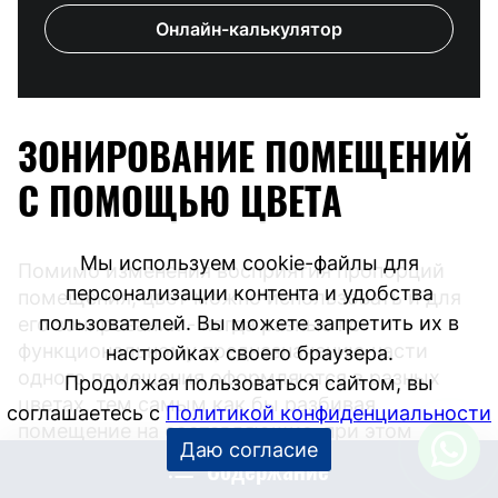
Онлайн-калькулятор
ЗОНИРОВАНИЕ ПОМЕЩЕНИЙ
С ПОМОЩЬЮ ЦВЕТА
Мы используем cookie-файлы для
Помимо изменения восприятия пропорций
персонализации контента и удобства
помещения, цвет можно использовать и для
пользователей. Вы можете запретить их в
его зонирования - когда разные по
функциональному предназначению части
настройках своего браузера.
одного помещения оформляются в разных
Продолжая пользоваться сайтом, вы
цветах, тем самым как бы разбивая
соглашаетесь с
Политикой конфиденциальности
помещение на составляющие, при этом
Даю согласие
сохраняя единство и размер общего
Содержание
пространства.