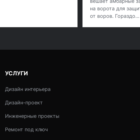
вешает амбарные з
доступа
на ворота для защ
от воров. Гораздо
привычней стало
доверять защиту с
имущества от чужи
посягательств
электронике.
УСЛУГИ
Дизайн интерьера
Дизайн-проект
Инженерные проекты
Ремонт под ключ