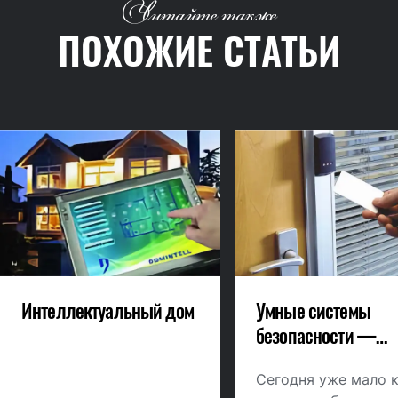
Читайте также
ПОХОЖИЕ СТАТЬИ
Интеллектуальный дом
Умные системы
безопасности —
Современные
технологии контрол
Сегодня уже мало 