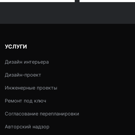
быть, если зимой
работоспособность
захочется искупаться?
отличное настроени
Наилучшим выходом из
Именно поэтому
этой ситуации является
вентиляции жилищ
строительство бассейна
уделяется особое
под крышей.
внимание, а
УСЛУГИ
многофункциональ
системы
Дизайн интерьера
кондиционировани
становятся
Дизайн-проект
необходимым
атрибутом практич
Инженерные проекты
каждой квартиры и
дома. Безусловно,
Ремонт под ключ
сплит-система - ве
Согласование перепланировки
нужная, практичная
очень удобная, но н
Авторский надзор
испортит ли она