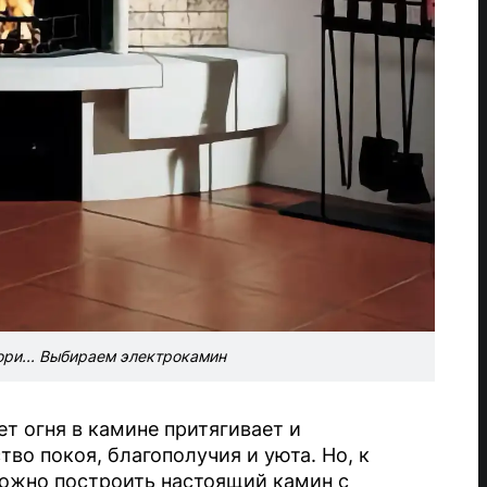
гори... Выбираем электрокамин
т огня в камине притягивает и
во покоя, благополучия и уюта. Но, к
ожно построить настоящий камин с