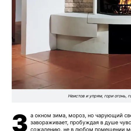
Неистов и упрям, гори огонь, 
З
а окном зима, мороз, но чарующий све
завораживает, пробуждая в душе чувст
сожалению, не в любом помещении м