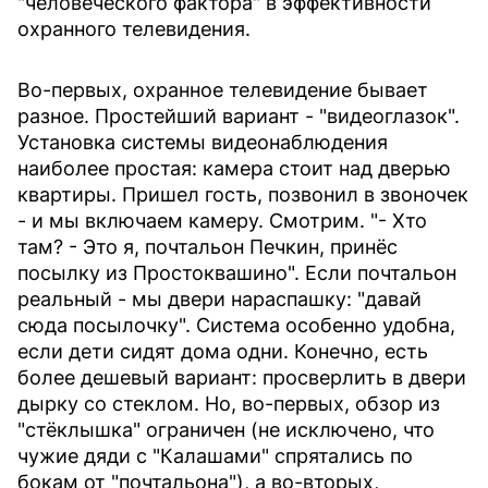
"человеческого фактора" в эффективности
охранного телевидения.
Во-первых, охранное телевидение бывает
разное. Простейший вариант - "видеоглазок".
Установка системы видеонаблюдения
наиболее простая: камера стоит над дверью
квартиры. Пришел гость, позвонил в звоночек
- и мы включаем камеру. Смотрим. "- Хто
там? - Это я, почтальон Печкин, принёс
посылку из Простоквашино". Если почтальон
реальный - мы двери нараспашку: "давай
сюда посылочку". Система особенно удобна,
если дети сидят дома одни. Конечно, есть
более дешевый вариант: просверлить в двери
дырку со стеклом. Но, во-первых, обзор из
"стёклышка" ограничен (не исключено, что
чужие дяди с "Калашами" спрятались по
бокам от "почтальона"), а во-вторых,