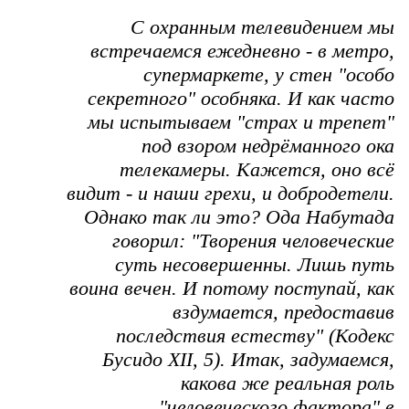
С охранным телевидением мы
встречаемся ежедневно - в метро,
супермаркете, у стен "особо
секретного" особняка. И как часто
мы испытываем "страх и трепет"
под взором недрёманного ока
телекамеры. Кажется, оно всё
видит - и наши грехи, и добродетели.
Однако так ли это? Ода Набутада
говорил: "Творения человеческие
суть несовершенны. Лишь путь
воина вечен. И потому поступай, как
вздумается, предоставив
последствия естеству" (Кодекс
Бусидо XII, 5). Итак, задумаемся,
какова же реальная роль
"человеческого фактора" в