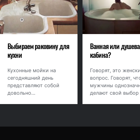
Выбираем раковину для
Ванная или душева
кухни
кабина?
Кухонные мойки на
Говорят, это женск
сегодняшний день
вопрос. Говорят, чт
представляют собой
мужчины однознач
довольно
делают свой выбор
разнообразные по
пользу душевой ка
форме, глубине,
и нисколько не
материалу и
сожалеют об
оснащенности
утраченной
конструкции. Подобрать
возможности
идеальный вариант для
понежиться в ванно