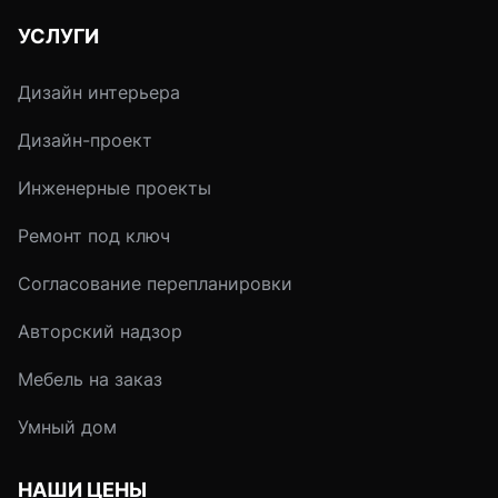
любой кухни можно без
Оправдана ли для
УСЛУГИ
проблем. Однако
типовых квартир з
хозяйке предстоит
ванной на душевую
Дизайн интерьера
решить несколько
кабину? И почему
вопросов, касающихся
именно женщин бо
Дизайн-проект
дизайна раковины и ее
всего волнует вопр
эксплуатационных
выбора между
Инженерные проекты
характеристик.
удобством и
функциональность
Ремонт под ключ
Согласование перепланировки
Авторский надзор
Мебель на заказ
Умный дом
НАШИ ЦЕНЫ