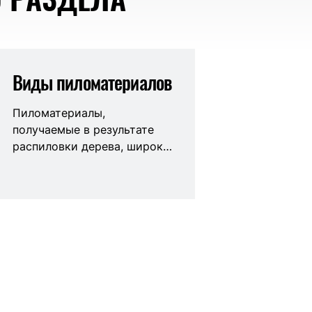
Виды пиломатериалов
Пиломатериалы,
получаемые в результате
распиловки дерева, широко
применяются в
строительстве и отделке.
Сегодня мы поговорим о
видах пиломатериалов, их
характеристиках и
применении.