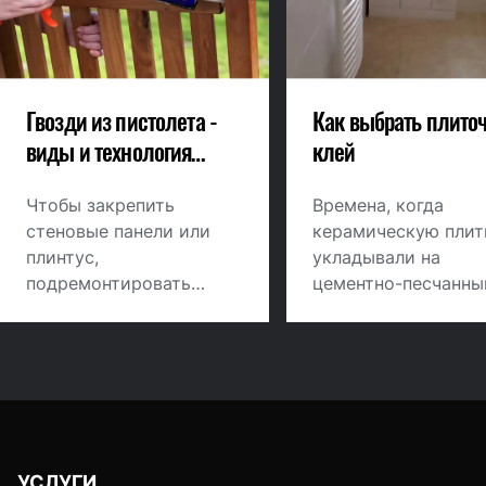
Гвозди из пистолета -
Как выбрать плито
виды и технология
клей
нанесения
Чтобы закрепить
Времена, когда
стеновые панели или
керамическую плит
плинтус,
укладывали на
подремонтировать
цементно-песчанны
плитку в ванной или
раствор с добавле
просто повесить
извести, канули в
зеркало, можно
прошлое. Кладка,
воспользоваться
выполненная таким
специальным клеем,
способом, не отлич
известным как жидкие
долговечностью и
гвозди.
прочностью, т.к.
УСЛУГИ