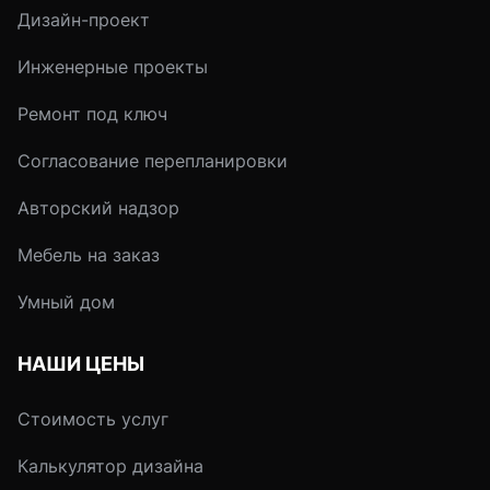
связан с особенностями
жесткая гидроизол
Дизайн-проект
поверхности и сроками
– плотные, водоупо
выполнения работ.
бетоны.
Инженерные проекты
Ремонт под ключ
Согласование перепланировки
Авторский надзор
Мебель на заказ
Умный дом
НАШИ ЦЕНЫ
Стоимость услуг
Калькулятор дизайна