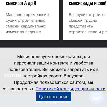
смеси: от А до Я
смеси: виды и свой
Массовое применение
Без сухих строите
сухих строительных
смесей трудно
смесей кардинально
представить
изменило ведение
строительство и р
строительных работ в
– правильно выбра
мире. Вместо смеси
состав облегчит
песка и цемента,
выравнивание пола
которую готовили
стен, упростит
Мы используем cookie-файлы для
прямо на объекте перед
финишную отделку 
персонализации контента и удобства
началом работ часто "на
наклейку кафеля.
пользователей. Вы можете запретить их в
глазок", строители
УСЛУГИ
настройках своего браузера.
используют продукт
Продолжая пользоваться сайтом, вы
наукоемких технологий
Дизайн интерьера
соглашаетесь с
Политикой конфиденциальности
- сухие смеси,
приготовленные в
Даю согласие
Дизайн-проект
Содержание
промышленных
условиях. Смеси для