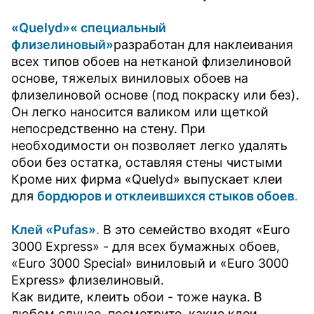
«Quelyd»« специальный
флизелиновый»
разработан для наклеивания
всех типов обоев на нетканой флизелиновой
основе, тяжелых виниловых обоев на
флизелиновой основе (под покраску или без).
Он легко наносится валиком или щеткой
непосредственно на стену. При
необходимости он позволяет легко удалять
обои без остатка, оставляя стены чистыми
Кроме них фирма «Quelyd» выпускает клеи
для
бордюров и отклеившихся стыков обоев
.
Клей «Pufas»
.
В это семейство входят «Euro
3000 Express» - для всех бумажных обоев,
«Euro 3000 Special» виниловый и «Euro 3000
Express» флизелиновый.
Как видите, клеить обои - тоже наука. В
любом случае, посмотрите, какие клеи