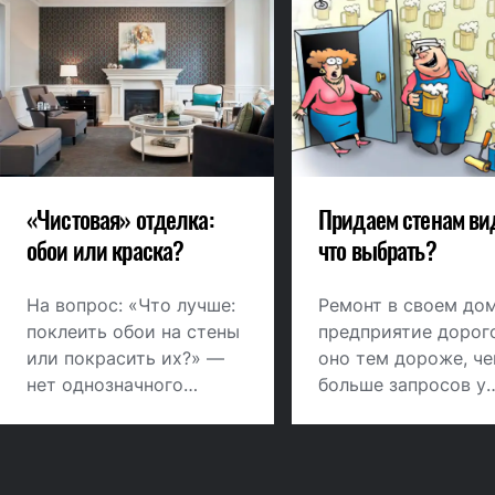
«Чистовая» отделка:
Придаем стенам ви
обои или краска?
что выбрать?
На вопрос: «Что лучше:
Ремонт в своем дом
поклеить обои на стены
предприятие дорого
или покрасить их?» —
оно тем дороже, ч
нет однозначного
больше запросов у
ответа. И оклеивание
хозяев. В этой стат
обоями, и покраска
мы рассмотрим оди
имеют свои
главных пунктов в
достоинства и
ремонте – стены.