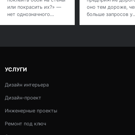
или покрасить их?» —
оно тем дороже, ч
нет однозначного
больше запросов у
ответа. И оклеивание
хозяев. В этой стат
обоями, и покраска
мы рассмотрим оди
имеют свои
главных пунктов в
достоинства и
ремонте – стены.
недостатки. Исходить
стоит прежде всего из
задачи.
УСЛУГИ
Дизайн интерьера
Дизайн-проект
Инженерные проекты
Ремонт под ключ