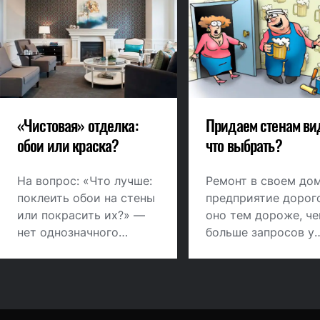
«Чистовая» отделка:
Придаем стенам ви
обои или краска?
что выбрать?
На вопрос: «Что лучше:
Ремонт в своем дом
поклеить обои на стены
предприятие дорого
или покрасить их?» —
оно тем дороже, ч
нет однозначного
больше запросов у
ответа. И оклеивание
хозяев. В этой стат
обоями, и покраска
мы рассмотрим оди
имеют свои
главных пунктов в
достоинства и
ремонте – стены.
недостатки. Исходить