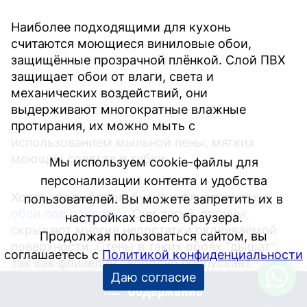
Наиболее подходящими для кухонь
считаются моющиеся виниловые обои,
защищённые прозрачной плёнкой. Слой ПВХ
защищает обои от влаги, света и
механических воздействий, они
выдерживают многократные влажные
протирания, их можно мыть с
использованием мыльной пены, мягких
моющих средств и губки.
Мы используем cookie-файлы для
персонализации контента и удобства
Хорошим выбором будут и флизелиновые
пользователей. Вы можете запретить их в
обои под покраску
. Они легки, прочны,
настройках своего браузера.
скрывают многие недостатки оклеиваемой
Продолжая пользоваться сайтом, вы
поверхности. Стены в таких обоях "дышат",
соглашаетесь с
Политикой конфиденциальности
так как флизелин свободно пропускает
Даю согласие
воздух, не разбухает при намокании и не дает
Содержание
усадки обоев при высыхании после покраски,