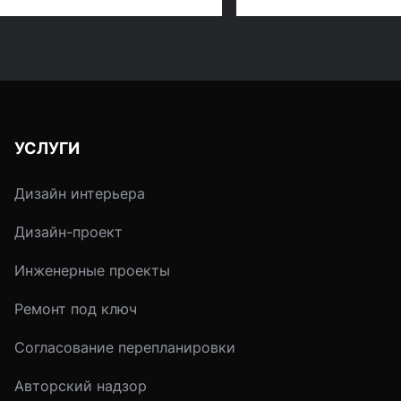
выбор становится
выбрать, если хочется
настоящей проблем
создать стильный и
Что же выбрать,
современный интерьер?
приступая к ремонт
отделке помещения
Чтобы не ошибитьс
необходимо четко
УСЛУГИ
определить, каким
достоинствами до
Дизайн интерьера
обладать тот или и
материал.
Дизайн-проект
Инженерные проекты
Ремонт под ключ
Согласование перепланировки
Авторский надзор