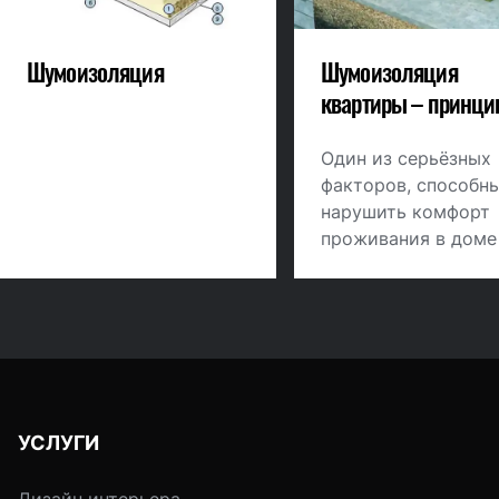
Шумоизоляция
Шумоизоляция
квартиры – принци
решения
Один из серьёзных
факторов, способн
нарушить комфорт
проживания в доме
звукоизоляция и
акустика. Звуки
проникают в кварт
через межэтажные 
межквартирные
перекрытия, и при
неверной подготов
УСЛУГИ
стан, полов и пото
станут донимать на