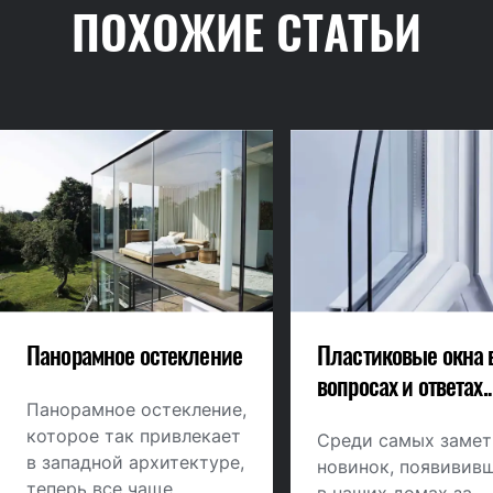
ПОХОЖИЕ СТАТЬИ
Панорамное остекление
Пластиковые окна 
вопросах и ответах.
Панорамное остекление,
Безопасность,
которое так привлекает
стоимость, муки вы
Среди самых заме
в западной архитектуре,
новинок, появивив
теперь все чаще
в наших домах за