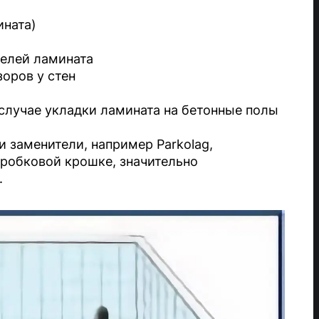
ината)
нелей ламината
оров у стен
случае укладки ламината на бетонные полы
заменители, например Parkolag,
робковой крошке, значительно
.