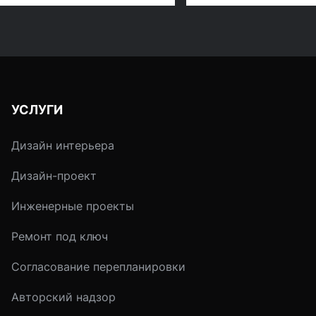
штукатурки и изменение
штукатурки и изме
геометрии помещений
геометрии помеще
из-за «толстого» слоя
из-за «толстого» с
штукатурки.
штукатурки. Эти
«грабли» - хит каж
сезона ремонтно-
УСЛУГИ
отделочных работ.
Дизайн интерьера
Дизайн-проект
Инженерные проекты
Ремонт под ключ
Согласование перепланировки
Авторский надзор