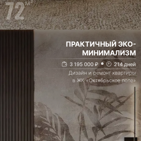
72
м²
ПРАКТИЧНЫЙ
ЭКО-
МИНИМАЛИЗМ
3 195 000
₽
214
дней
Дизайн и ремонт квартиры
в ЖК «Октябрьское поле»