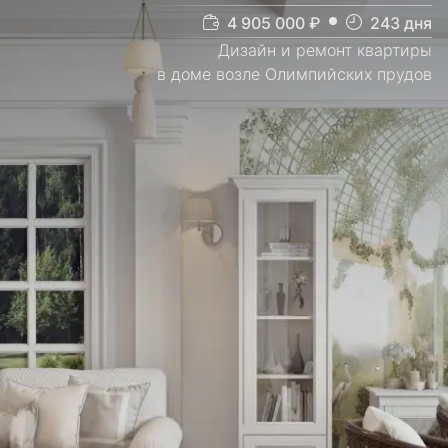
4 905 000
₽
243
дня
Дизайн и ремонт квартиры
в доме возле Олимпийских прудов