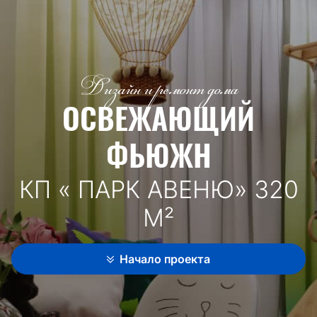
Дизайн и ремонт дома
ОСВЕЖАЮЩИЙ
ФЬЮЖН
КП « ПАРК АВЕНЮ» 320
М²
Начало проекта