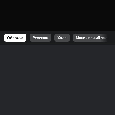
Обложка
Ресепшн
Холл
Маникюрный зал