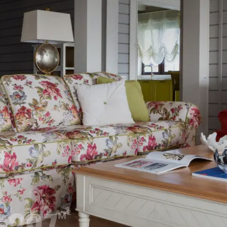
297
м²