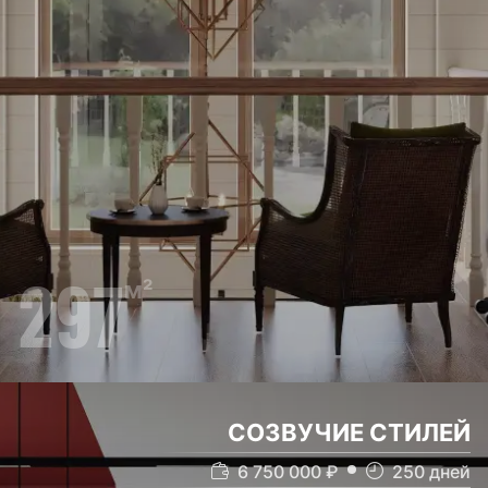
297
м²
СОЗВУЧИЕ СТИЛЕЙ
6 750 000
₽
250
дней