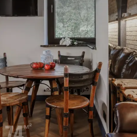
74
м²