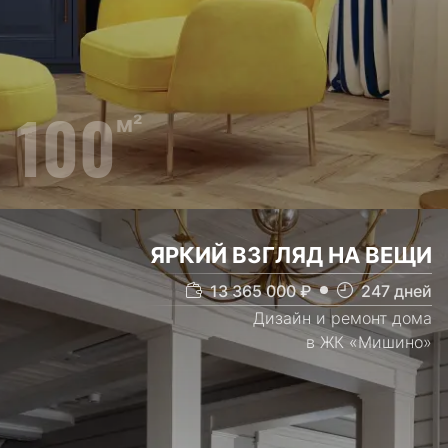
100
м²
ЯРКИЙ ВЗГЛЯД НА ВЕЩИ
13 365 000
₽
247
дней
Дизайн и ремонт дома
в ЖК «Мишино»