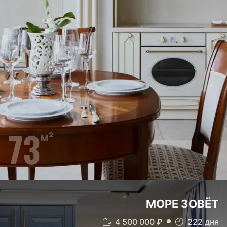
73
м²
МОРЕ ЗОВЁТ
4 500 000
₽
222
дня