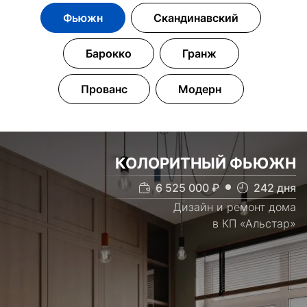
Фьюжн
Скандинавский
Барокко
Гранж
Прованс
Модерн
КОЛОРИТНЫЙ ФЬЮЖН
6 525 000
₽
242
дня
Дизайн и ремонт дома
в КП «Альстар»