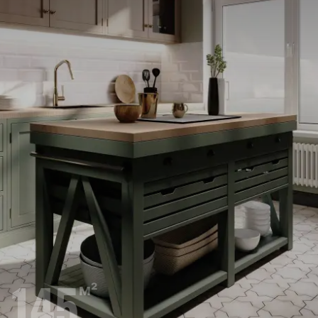
145
м²