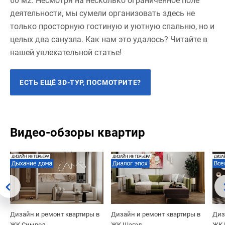
60 м2. Несмотря на несколько ограниченное поле
деятельности, мы сумели организовать здесь не
только просторную гостиную и уютную спальню, но и
целых два санузла. Как нам это удалось? Читайте в
нашей увлекательной статье!
ЕСТЬ ЕЩЁ 3D-ТУР, ПОСМОТРИТЕ?
Видео-обзоры квартир
Дизайн и ремонт квартиры в
Дизайн и ремонт квартиры в
Диз
ЖК Символ
ЖК Шагал
ЖК 