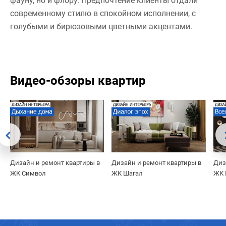
фауну, но и флору. Предпочтение клиенты отдали
современному стилю в спокойном исполнении, с
голубыми и бирюзовыми цветными акцентами.
Видео-обзоры квартир
Дизайн и ремонт квартиры в
Дизайн и ремонт квартиры в
Диз
ЖК Символ
ЖК Шагал
ЖК 