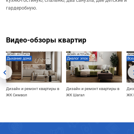
кухню-гостиную, спальню, два санузла, две детские и
гардеробную.
Видео-обзоры квартир
Дизайн и ремонт квартиры в
Дизайн и ремонт квартиры в
Диз
ЖК Символ
ЖК Шагал
ЖК 