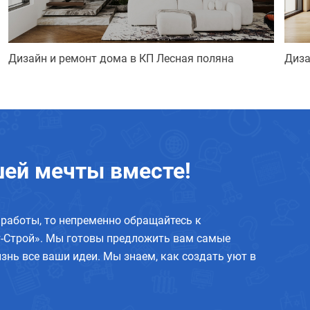
Дизайн и ремонт дома в КП Лесная поляна
Диза
ей мечты вместе!
работы, то непременно обращайтесь к
-Строй». Мы готовы предложить вам самые
знь все ваши идеи. Мы знаем, как создать уют в