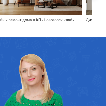
йн и ремонт дома в КП «Новогорск клаб»
Дизайн и р