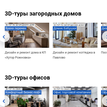
3D-туры загородных домов
Дизайн и ремонт дома в КП
Дизайн и ремонт коттеджа в
Пос
«Хутор Рожновка»
Павлово
3D-туры офисов